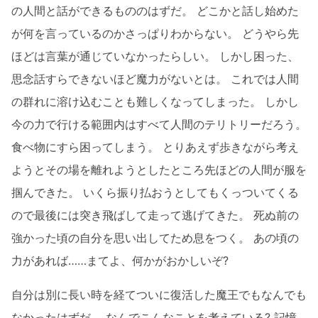
の人間と話ができるもののはずだ。 どこかと話し始めた
が何を言っているのかさっぱりわからない。 どうやら先
ほどは言葉が通じていなかったらしい。 しかし困った、
思念話すらできないほど魔力がないとは。 これでは人間
の群れに溶け込むことも難しくなってしまった。 しかし
今の力で行ける範囲内はすべて人間のテリトリーだろう。
食べ物にすら困ってしまう。 とりあえず歩きながら考え
ようとその場を離れようとしたところ先ほどの人間が服を
掴んできた。 いくら振り払おうとしてもくっついてくる
ので最後には突き飛ばして走って逃げてきた。 死ぬ前の
強かった頃の自分を思い出してため息をつく。 あの頃の
力があれば……まてよ、何かがおかしいぞ?
自分は別に長い時を経てついに復活した魔王でもなんでも
なかったはずだ。 なんでこんなことを考えている? 記憶