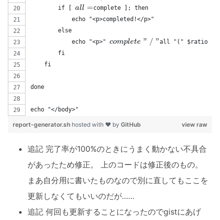
=
a
l
l
        if [ 
complete ]; then
a
l
l
=
            echo "<p>completed!</p>"
        else
"
/
"
c
o
m
p
l
e
t
e
            echo "<p>" 
all "(" $ratio "%
c
o
m
p
l
e
t
e
"
/
"
        fi
    fi
done
echo "</body>"
report-generator.sh
hosted with ❤ by
GitHub
view raw
追記 完了率が100%のときにうまく動かない不具合
があったため修正。 上のコードは修正後のもの。
まあ自分用に書いたものなので別に直してもここを
更新しなくてもいいのだが……
追記 何回も更新することになったのでgistにあげ