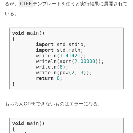
るが、
テンプレートを使うと実行結果に展開されて
CTFE
いる。
void
main
()
{
import
std.stdio
;
import
std.math
;
writeln
(
1.41421
);
writeln
(
sqrt
(
2.00000
));
writeln
(
8
);
writeln
(
pow
(
2
,
3
));
return
0
;
}
もちろんCTFEできないものはエラーになる。
void
main
()
{