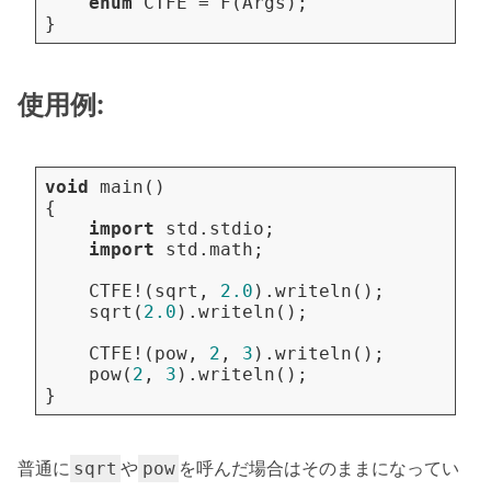
enum
CTFE
=
F
(
Args
);
}
使用例:
void
main
()
{
import
std.stdio
;
import
std.math
;
CTFE
!(
sqrt
,
2.0
).
writeln
();
sqrt
(
2.0
).
writeln
();
CTFE
!(
pow
,
2
,
3
).
writeln
();
pow
(
2
,
3
).
writeln
();
}
普通に
や
を呼んだ場合はそのままになってい
sqrt
pow