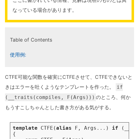
なっている場合があります。
Table of Contents
使用例:
CTFE可能な関数を確実にCTFEさせて、CTFEできないと
きはエラーを吐くようなテンプレートを作った。
if
のところ、何か
(__traits(compiles, F(Args)))
もうすこしちゃんとした書き方がある気がする。
template
CTFE
(
alias
F
,
Args
...)
if
(
__tr
{