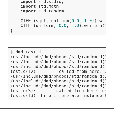
import
std.stdio
;
import
std.math
;
import
std.random
;
CTFE
!(
sqrt
,
uniform
(
0.0
,
1.0
)).
write
CTFE
!(
uniform
,
0.0
,
1.0
).
writeln
();
}
$
 dmd test.d