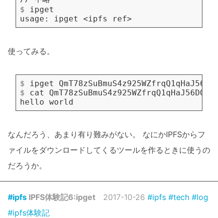
$
 ipget
使ってみる。
$
 ipget QmT78zSuBmuS4z925WZfrqQ1qHaJ56DQ
$
 cat QmT78zSuBmuS4z925WZfrqQ1qHaJ56DQaT
なんだろう、あまり有り難みがない。 なにかIPFSからフ
ァイルをダウンロードしてくるツールを作るときに使うの
だろうか。
#ipfs
IPFS体験記6:ipget
2017-10-26
#ipfs
#tech
#log
#ipfs体験記