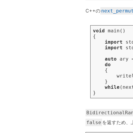
C++の
next_permu
void
main
()
{
import
st
import
st
auto
ary
do
{
write
}
while
(
nex
}
BidirectionalRa
を返すため、上
false