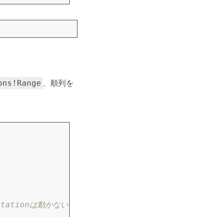
、順列を
ons!Range
utationは動かない