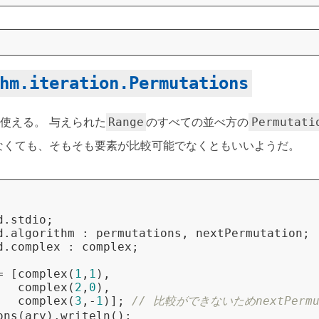
hm.iteration.Permutations
使える。 与えられた
のすべての並べ方の
Range
Permutati
なくても、そもそも要素が比較可能でなくともいいようだ。
d.stdio
;
d.algorithm
:
permutations
,
nextPermutation
;
d.complex
:
complex
;
=
[
complex
(
1
,
1
),
complex
(
2
,
0
),
complex
(
3
,-
1
)];
// 比較ができないためnextPerm
ons
(
ary
).
writeln
();