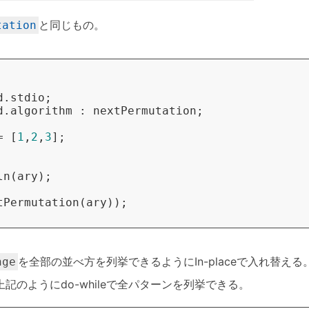
と同じもの。
tation
d.stdio
;
d.algorithm
:
nextPermutation
;
=
[
1
,
2
,
3
];
ln
(
ary
);
tPermutation
(
ary
));
を全部の並べ方を列挙できるようにIn-placeで入れ替える
nge
記のようにdo-whileで全パターンを列挙できる。