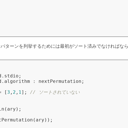
全パターンを列挙するためには最初がソート済みでなければな
d.stdio
;
d.algorithm
:
nextPermutation
;
=
[
3
,
2
,
1
];
// ソートされていない
ln
(
ary
);
tPermutation
(
ary
));