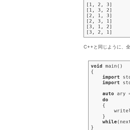
[1, 2, 3]

[1, 3, 2]

[2, 1, 3]

[2, 3, 1]

[3, 1, 2]

C++と同じように、
void
main
()
{
import
st
import
st
auto
ary
do
{
write
}
while
(
nex
}