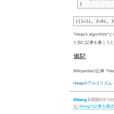
}
“Heap’s alg
た別に記事を書こうと
追記
Wikipediaの記事 “He
Heapのアルゴリズム - W
#dlang
D言語の2つのne
dlangの記事を購読