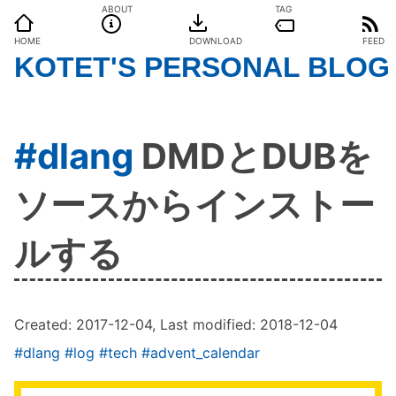
ABOUT
TAG
HOME
DOWNLOAD
FEED
KOTET'S PERSONAL BLOG
#dlang
DMDとDUBを
ソースからインストー
ルする
Created:
2017-12-04
, Last modified:
2018-12-04
#dlang
#log
#tech
#advent_calendar