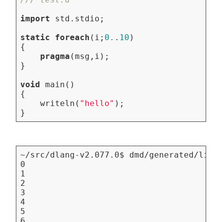
import
std.stdio
;
static
foreach
(
i
;
0.
.
10
)
{
pragma
(
msg
,
i
);
}
void
main
()
{
writeln
(
"hello"
);
}