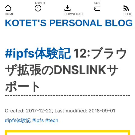
ABOUT
TAG
HOME
DOWNLOAD
FEED
KOTET'S PERSONAL BLOG
#ipfs体験記
12:ブラウ
ザ拡張のDNSLINKサ
ポート
Created:
2017-12-22
, Last modified:
2018-09-01
#ipfs体験記
#ipfs
#tech