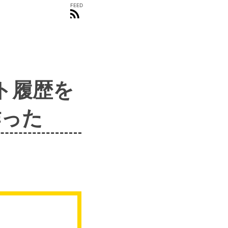
FEED
ート履歴を
作った