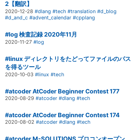
2【翻訳】
2020-12-28
#dlang
#tech
#translation
#d_blog
#d_and_c
#advent_calendar
#cpplang
#log
検査記録 2020年11月
2020-11-27
#log
#linux
ディレクトリをたどってファイルのパス
を得るツール
2020-10-03
#linux
#tech
#atcoder
AtCoder Beginner Contest 177
2020-08-29
#atcoder
#dlang
#tech
#atcoder
AtCoder Beginner Contest 174
2020-08-02
#atcoder
#dlang
#tech
#atcoder
M-SOLUTIONS プロコンオープン