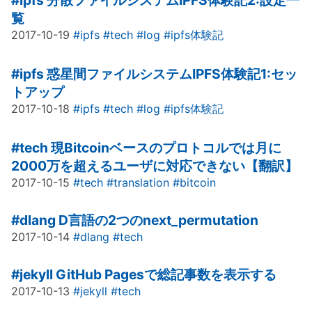
#ipfs
分散ファイルシステムIPFS体験記2:設定一
覧
2017-10-19
#ipfs
#tech
#log
#ipfs体験記
#ipfs
惑星間ファイルシステムIPFS体験記1:セッ
トアップ
2017-10-18
#ipfs
#tech
#log
#ipfs体験記
#tech
現Bitcoinベースのプロトコルでは月に
2000万を超えるユーザに対応できない【翻訳】
2017-10-15
#tech
#translation
#bitcoin
#dlang
D言語の2つのnext_permutation
2017-10-14
#dlang
#tech
#jekyll
GitHub Pagesで総記事数を表示する
2017-10-13
#jekyll
#tech