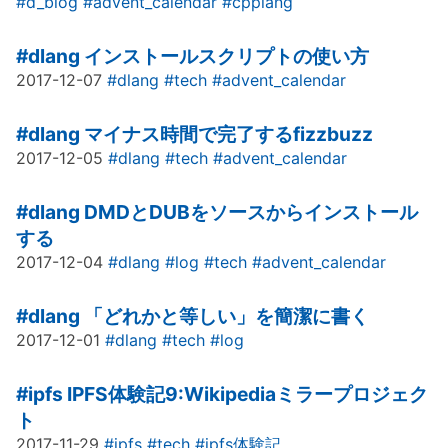
#d_blog
#advent_calendar
#cpplang
#dlang
インストールスクリプトの使い方
2017-12-07
#dlang
#tech
#advent_calendar
#dlang
マイナス時間で完了するfizzbuzz
2017-12-05
#dlang
#tech
#advent_calendar
#dlang
DMDとDUBをソースからインストール
する
2017-12-04
#dlang
#log
#tech
#advent_calendar
#dlang
「どれかと等しい」を簡潔に書く
2017-12-01
#dlang
#tech
#log
#ipfs
IPFS体験記9:Wikipediaミラープロジェク
ト
2017-11-29
#ipfs
#tech
#ipfs体験記