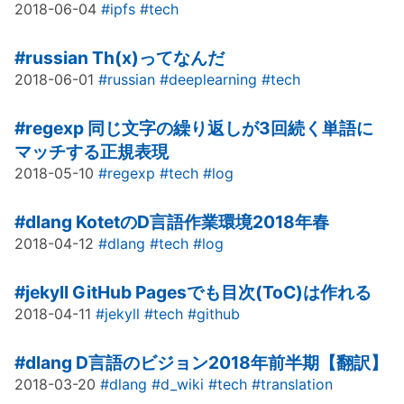
2018-06-04
#ipfs
#tech
#russian
Th(x)ってなんだ
2018-06-01
#russian
#deeplearning
#tech
#regexp
同じ文字の繰り返しが3回続く単語に
マッチする正規表現
2018-05-10
#regexp
#tech
#log
#dlang
KotetのD言語作業環境2018年春
2018-04-12
#dlang
#tech
#log
#jekyll
GitHub Pagesでも目次(ToC)は作れる
2018-04-11
#jekyll
#tech
#github
#dlang
D言語のビジョン2018年前半期【翻訳】
2018-03-20
#dlang
#d_wiki
#tech
#translation