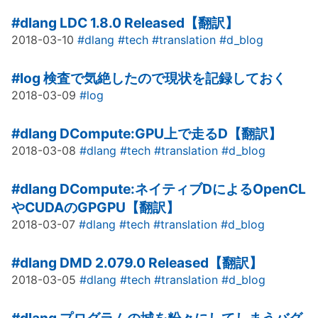
#dlang
LDC 1.8.0 Released【翻訳】
2018-03-10
#dlang
#tech
#translation
#d_blog
#log
検査で気絶したので現状を記録しておく
2018-03-09
#log
#dlang
DCompute:GPU上で走るD【翻訳】
2018-03-08
#dlang
#tech
#translation
#d_blog
#dlang
DCompute:ネイティブDによるOpenCL
やCUDAのGPGPU【翻訳】
2018-03-07
#dlang
#tech
#translation
#d_blog
#dlang
DMD 2.079.0 Released【翻訳】
2018-03-05
#dlang
#tech
#translation
#d_blog