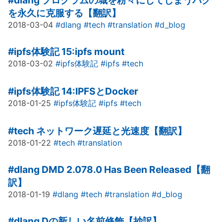
#dlang
プログラムの城を粉々にしてしまうバグ
を永久に克服する【翻訳】
2018-03-04
#dlang
#tech
#translation
#d_blog
#ipfs体験記
15:ipfs mount
2018-03-02
#ipfs体験記
#ipfs
#tech
#ipfs体験記
14:IPFSとDocker
2018-01-25
#ipfs体験記
#ipfs
#tech
#tech
ネットワーク遅延と光速度【翻訳】
2018-01-22
#tech
#translation
#dlang
DMD 2.078.0 Has Been Released【翻
訳】
2018-01-19
#dlang
#tech
#translation
#d_blog
#dlang
Dの新しい名前修飾【抄訳】