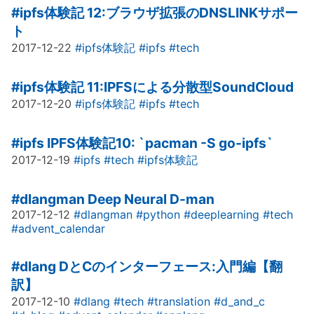
#ipfs体験記
12:ブラウザ拡張のDNSLINKサポー
ト
2017-12-22
#ipfs体験記
#ipfs
#tech
#ipfs体験記
11:IPFSによる分散型SoundCloud
2017-12-20
#ipfs体験記
#ipfs
#tech
#ipfs
IPFS体験記10: `pacman -S go-ipfs`
2017-12-19
#ipfs
#tech
#ipfs体験記
#dlangman
Deep Neural D-man
2017-12-12
#dlangman
#python
#deeplearning
#tech
#advent_calendar
#dlang
DとCのインターフェース:入門編【翻
訳】
2017-12-10
#dlang
#tech
#translation
#d_and_c