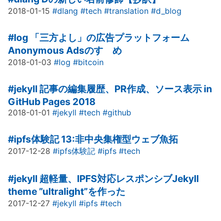
2018-01-15
#dlang
#tech
#translation
#d_blog
#log
「三方よし」の広告プラットフォーム
Anonymous Adsのすゝめ
2018-01-03
#log
#bitcoin
#jekyll
記事の編集履歴、PR作成、ソース表示 in
GitHub Pages 2018
2018-01-01
#jekyll
#tech
#github
#ipfs体験記
13:非中央集権型ウェブ魚拓
2017-12-28
#ipfs体験記
#ipfs
#tech
#jekyll
超軽量、IPFS対応レスポンシブJekyll
theme ”ultralight”を作った
2017-12-27
#jekyll
#ipfs
#tech